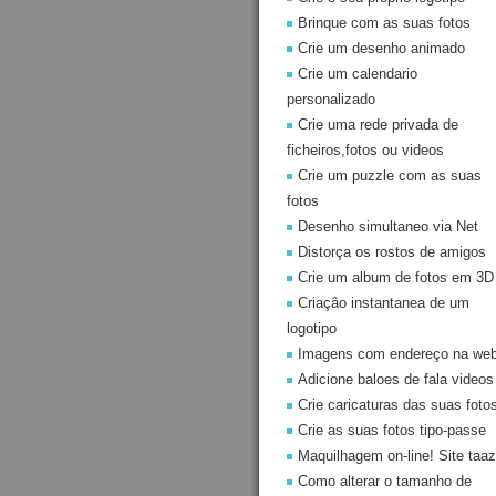
Brinque com as suas fotos
Crie um desenho animado
Crie um calendario
personalizado
Crie uma rede privada de
ficheiros,fotos ou videos
Crie um puzzle com as suas
fotos
Desenho simultaneo via Net
Distorça os rostos de amigos
Crie um album de fotos em 3D
Criaçâo instantanea de um
logotipo
Imagens com endereço na we
Adicione baloes de fala videos
Crie caricaturas das suas foto
Crie as suas fotos tipo-passe
Maquilhagem on-line! Site taaz
Como alterar o tamanho de