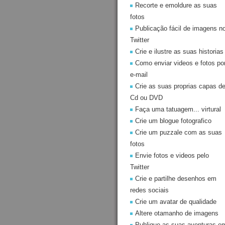
Recorte e emoldure as suas
fotos
Publicação fácil de imagens n
Twitter
Crie e ilustre as suas historias
Como enviar videos e fotos po
e-mail
Crie as suas proprias capas d
Cd ou DVD
Faça uma tatuagem... virtural
Crie um blogue fotografico
Crie um puzzale com as suas
fotos
Envie fotos e videos pelo
Twitter
Crie e partilhe desenhos em
redes sociais
Crie um avatar de qualidade
Altere otamanho de imagens
Publique as suas aventuras e