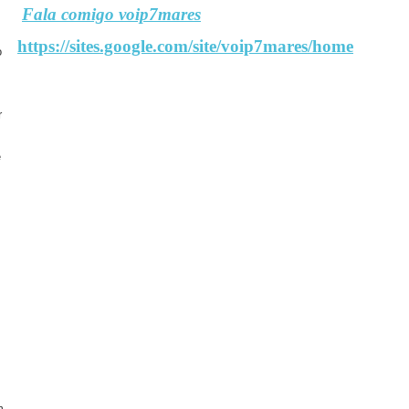
Fala comigo voip7mares
https://sites.google.com/site/voip7mares/home
o
r
e
m