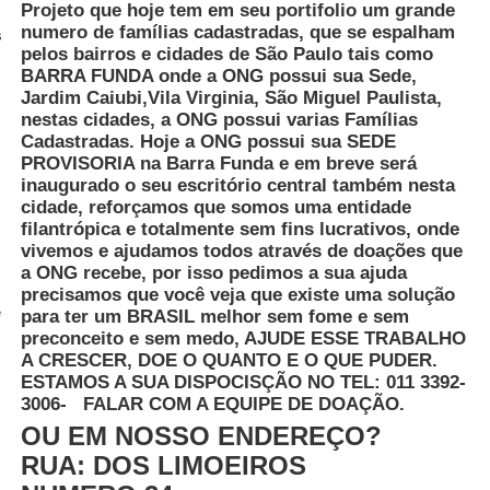
Projeto que hoje tem em seu portifolio um grande
numero de famílias cadastradas, que se espalham
s
pelos bairros e cidades de São Paulo tais como
BARRA FUNDA onde a ONG possui sua Sede,
Jardim Caiubi,Vila Virginia, São Miguel Paulista,
nestas cidades, a ONG possui varias Famílias
Cadastradas. Hoje a ONG possui sua SEDE
PROVISORIA na Barra Funda e em breve será
inaugurado o seu escritório central também nesta
cidade, reforçamos que somos uma entidade
filantrópica e totalmente sem fins lucrativos, onde
vivemos e ajudamos todos através de doações que
a ONG recebe, por isso pedimos a sua ajuda
precisamos que você veja que existe uma solução
e
para ter um BRASIL melhor sem fome e sem
preconceito e sem medo, AJUDE ESSE TRABALHO
A CRESCER, DOE O QUANTO E O QUE PUDER.
ESTAMOS A SUA DISPOCISÇÃO NO TEL:
011 3392-
3006-
FALAR COM A EQUIPE DE DOAÇÃO.
OU EM NOSSO ENDEREÇO?
RUA: DOS LIMOEIROS