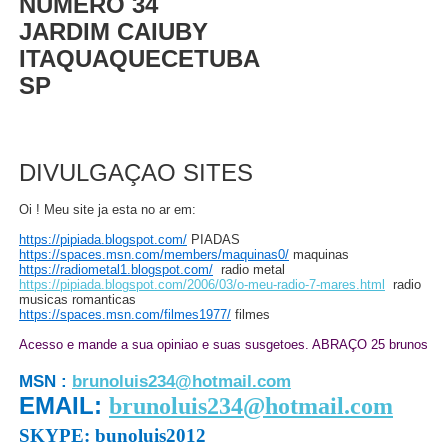
NUMERO 34
JARDIM CAIUBY
ITAQUAQUECETUBA
SP
DIVULGAÇAO SITES
Oi ! Meu site ja esta no ar em:
https://pipiada.blogspot.com/
PIADAS
https://spaces.msn.com/members/maquinas0/
maquinas
https://radiometal1.blogspot.com/
radio metal
https://pipiada.blogspot.com/2006/03/o-meu-radio-7-mares.html
radio
musicas romanticas
https://spaces.msn.com/filmes1977/
filmes
Acesso e mande a sua opiniao e suas susgetoes. ABRAÇO 25 brunos
MSN :
brunoluis234@hotmail.com
EMAIL:
brunoluis234@hotmail.com
SKYPE: bunoluis2012