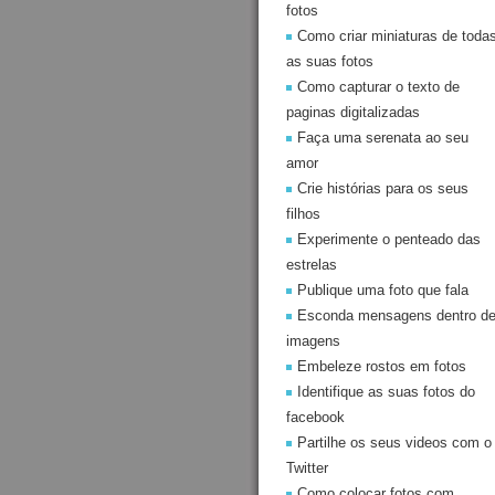
fotos
Como criar miniaturas de toda
as suas fotos
Como capturar o texto de
paginas digitalizadas
Faça uma serenata ao seu
amor
Crie histórias para os seus
filhos
Experimente o penteado das
estrelas
Publique uma foto que fala
Esconda mensagens dentro d
imagens
Embeleze rostos em fotos
Identifique as suas fotos do
facebook
Partilhe os seus videos com o
Twitter
Como colocar fotos com