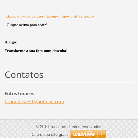
https://www.caricaturesoft.com/online-tools/cartoons/
- Clique acima para abrir!
Artigo:
Transforme a sua foto num desenho!
Contatos
Fotos7mares
brunolui
s234@hot
mail.com
© 2010 Todos os direitos reservados.
Crie o seu site grátis