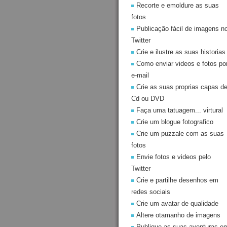
Recorte e emoldure as suas
fotos
Publicação fácil de imagens n
Twitter
Crie e ilustre as suas historias
Como enviar videos e fotos po
e-mail
Crie as suas proprias capas d
Cd ou DVD
Faça uma tatuagem... virtural
Crie um blogue fotografico
Crie um puzzale com as suas
fotos
Envie fotos e videos pelo
Twitter
Crie e partilhe desenhos em
redes sociais
Crie um avatar de qualidade
Altere otamanho de imagens
Publique as suas aventuras e