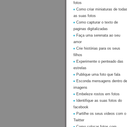
fotos
Como criar miniaturas de toda
as suas fotos
Como capturar o texto de
paginas digitalizadas
Faça uma serenata ao seu
amor
Crie histórias para os seus
filhos
Experimente o penteado das
estrelas
Publique uma foto que fala
Esconda mensagens dentro d
imagens
Embeleze rostos em fotos
Identifique as suas fotos do
facebook
Partilhe os seus videos com o
Twitter
Como colocar fotos com