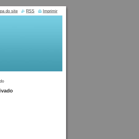
pa do site
RSS
Imprimir
ado
ivado