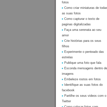
fotos
Como criar miniaturas de toda
as suas fotos
Como capturar o texto de
paginas digitalizadas
Faça uma serenata ao seu
amor
Crie histórias para os seus
filhos
Experimente o penteado das
estrelas
Publique uma foto que fala
Esconda mensagens dentro d
imagens
Embeleze rostos em fotos
Identifique as suas fotos do
facebook
Partilhe os seus videos com o
Twitter
Como colocar fotos com