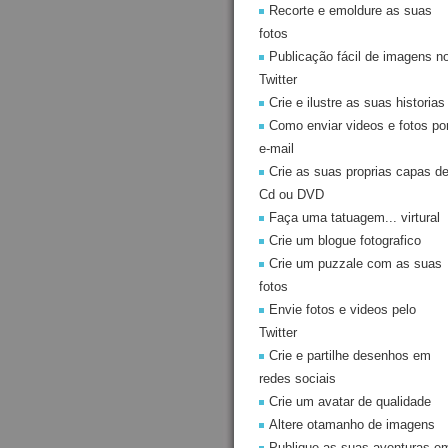
Recorte e emoldure as suas
fotos
Publicação fácil de imagens n
Twitter
Crie e ilustre as suas historias
Como enviar videos e fotos po
e-mail
Crie as suas proprias capas d
Cd ou DVD
Faça uma tatuagem... virtural
Crie um blogue fotografico
Crie um puzzale com as suas
fotos
Envie fotos e videos pelo
Twitter
Crie e partilhe desenhos em
redes sociais
Crie um avatar de qualidade
Altere otamanho de imagens
Publique as suas aventuras e