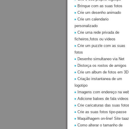
Brinque com as suas fotos
Crie um desenho animado
Crie um calendario
personalizado
Crie uma rede privada de
ficheiros,fotos ou videos
Crie um puzzle com as suas
fotos
Desenho simultaneo via Net
Distorça os rostos de amigos
Crie um album de fotos em 3D
Criaçâo instantanea de um
logotipo
Imagens com endereço na we
Adicione baloes de fala videos
Crie caricaturas das suas foto
Crie as suas fotos tipo-passe
Maquilhagem on-line! Site taaz
Como alterar o tamanho de