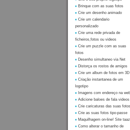
Brinque com as suas fotos
Crie um desenho animado
Crie um calendario
personalizado
Crie uma rede privada de
ficheiros,fotos ou videos
Crie um puzzle com as suas
fotos
Desenho simultaneo via Net
Distorça os rostos de amigos
Crie um album de fotos em 3D
Criaçâo instantanea de um
logotipo
Imagens com endereço na we
Adicione baloes de fala videos
Crie caricaturas das suas foto
Crie as suas fotos tipo-passe
Maquilhagem on-line! Site taaz
Como alterar o tamanho de