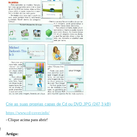
Crie as suas proprias capas de Cd ou DVD.JPG (247,3 kB)
https://www.cd-cover.info/
- Clique acima para abrir!
!
Artigo: