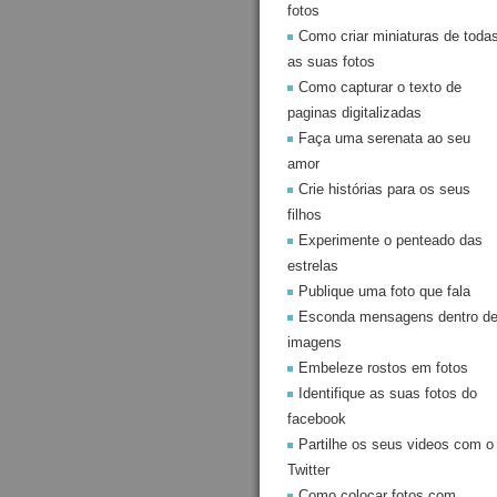
fotos
Como criar miniaturas de toda
as suas fotos
Como capturar o texto de
paginas digitalizadas
Faça uma serenata ao seu
amor
Crie histórias para os seus
filhos
Experimente o penteado das
estrelas
Publique uma foto que fala
Esconda mensagens dentro d
imagens
Embeleze rostos em fotos
Identifique as suas fotos do
facebook
Partilhe os seus videos com o
Twitter
Como colocar fotos com