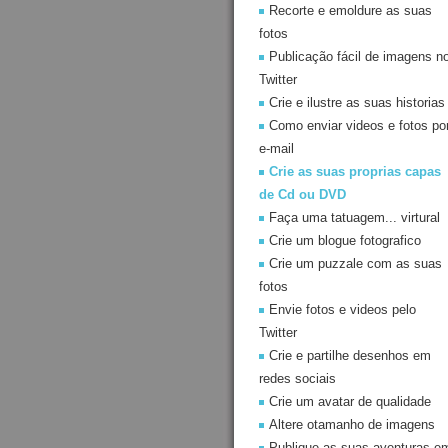
Recorte e emoldure as suas
fotos
Publicação fácil de imagens n
Twitter
Crie e ilustre as suas historias
Como enviar videos e fotos po
e-mail
Crie as suas proprias capas
de Cd ou DVD
Faça uma tatuagem... virtural
Crie um blogue fotografico
Crie um puzzale com as suas
fotos
Envie fotos e videos pelo
Twitter
Crie e partilhe desenhos em
redes sociais
Crie um avatar de qualidade
Altere otamanho de imagens
Publique as suas aventuras e