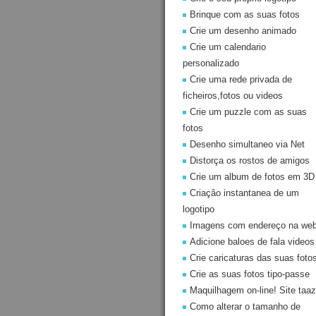
Brinque com as suas fotos
Crie um desenho animado
Crie um calendario
personalizado
Crie uma rede privada de
ficheiros,fotos ou videos
Crie um puzzle com as suas
fotos
Desenho simultaneo via Net
Distorça os rostos de amigos
Crie um album de fotos em 3D
Criaçâo instantanea de um
logotipo
Imagens com endereço na we
Adicione baloes de fala videos
Crie caricaturas das suas foto
Crie as suas fotos tipo-passe
Maquilhagem on-line! Site taaz
Como alterar o tamanho de