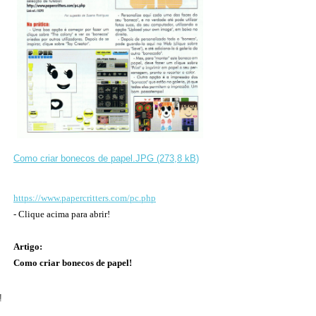
Como criar bonecos de papel.JPG (273,8 kB)
https://www.papercritters.com/pc.php
- Clique acima para abrir!
Artigo:
Como criar bonecos de papel!
!