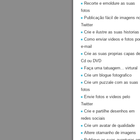
Recorte e emoldure as suas
fotos
Publicação fácil de imagens n
Twitter
Crie e ilustre as suas historias
Como enviar videos e fotos po
e-mail
Crie as suas proprias capas d
Cd ou DVD
Faça uma tatuagem... virtural
Crie um blogue fotografico
Crie um puzzale com as suas
fotos
Envie fotos e videos pelo
Twitter
Crie e partilhe desenhos em
redes sociais
Crie um avatar de qualidade
Altere otamanho de imagens
Publique as suas aventuras e