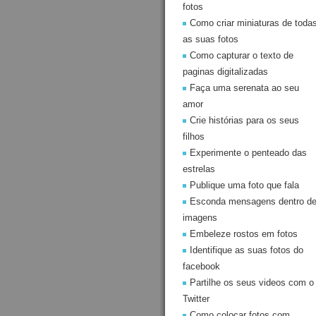
fotos
Como criar miniaturas de toda
as suas fotos
Como capturar o texto de
paginas digitalizadas
Faça uma serenata ao seu
amor
Crie histórias para os seus
filhos
Experimente o penteado das
estrelas
Publique uma foto que fala
Esconda mensagens dentro d
imagens
Embeleze rostos em fotos
Identifique as suas fotos do
facebook
Partilhe os seus videos com o
Twitter
Como colocar fotos com