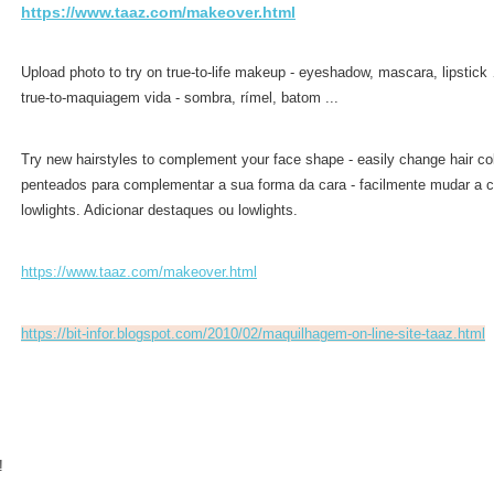
https://www.taaz.com/makeover.html
Upload photo to try on true-to-life makeup - eyeshadow, mascara, lipstick
true-to-maquiagem vida - sombra, rímel, batom ...
Try new hairstyles to complement your face shape - easily change hair co
penteados para complementar a sua forma da cara - facilmente mudar a co
lowlights. Adicionar destaques ou lowlights.
https://www.taaz.com/makeover.html
https://bit-infor.blogspot.com/2010/02/maquilhagem-on-line-site-taaz.html
!