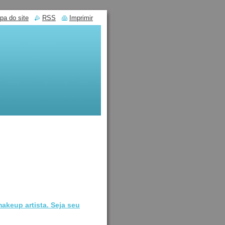
pa do site
RSS
Imprimir
makeup artista. Seja seu