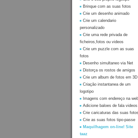
Brinque com as suas fotos
Crie um desenho animado
Crie um calendario
personalizado
Crie uma rede privada de
ficheiros,fotos ou videos
Crie um puzzle com as suas
fotos
Desenho simultaneo via Net
Distorça os rostos de amigos
Crie um album de fotos em 3D
Criaçâo instantanea de um
logotipo
Imagens com endereço na we
Adicione baloes de fala videos
Crie caricaturas das suas foto
Crie as suas fotos tipo-passe
Maquilhagem on-line! Site
taaz