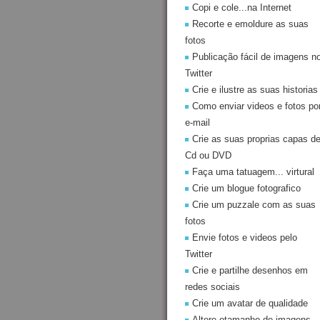
Copi e cole...na Internet
Recorte e emoldure as suas
fotos
Publicação fácil de imagens n
Twitter
Crie e ilustre as suas historias
Como enviar videos e fotos po
e-mail
Crie as suas proprias capas d
Cd ou DVD
Faça uma tatuagem... virtural
Crie um blogue fotografico
Crie um puzzale com as suas
fotos
Envie fotos e videos pelo
Twitter
Crie e partilhe desenhos em
redes sociais
Crie um avatar de qualidade
Altere otamanho de imagens