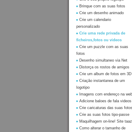
Brinque com as suas fotos
Crie um desenho animado
Crie um calendario
personalizado
Crie uma rede privada de
ficheiros,fotos ou videos
Crie um puzzle com as suas
fotos
Desenho simultaneo via Net
Distorça os rostos de amigos
Crie um album de fotos em 3D
Criaçâo instantanea de um
logotipo
Imagens com endereço na we
Adicione baloes de fala videos
Crie caricaturas das suas foto
Crie as suas fotos tipo-passe
Maquilhagem on-line! Site taaz
Como alterar o tamanho de