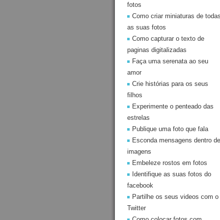
fotos
Como criar miniaturas de toda
as suas fotos
Como capturar o texto de
paginas digitalizadas
Faça uma serenata ao seu
amor
Crie histórias para os seus
filhos
Experimente o penteado das
estrelas
Publique uma foto que fala
Esconda mensagens dentro d
imagens
Embeleze rostos em fotos
Identifique as suas fotos do
facebook
Partilhe os seus videos com o
Twitter
Como colocar fotos com