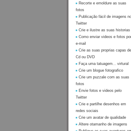
Recorte e emoldure as suas
fotos
Publicação fácil de imagens n
Twitter
Crie e ilustre as suas historias
Como enviar videos e fotos po
e-mail
Crie as suas proprias capas d
Cd ou DVD
Faça uma tatuagem... virtural
Crie um blogue fotografico
Crie um puzzale com as suas
fotos
Envie fotos e videos pelo
Twitter
Crie e partilhe desenhos em
redes sociais
Crie um avatar de qualidade
Altere otamanho de imagens
Publique as suas aventuras e