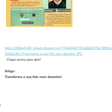
https://200be3cd67.cbaul-cdnwnd.com/774cb5f4d770f1a0b8d276a799f0ca
1402e14fcc/Transforme a sua foto num desenho.JPG
- Clique acima para abrir!
Artigo:
Transforme a sua foto num desenho!
!