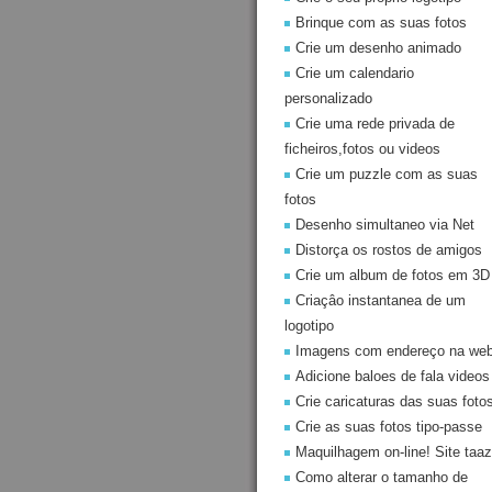
Brinque com as suas fotos
Crie um desenho animado
Crie um calendario
personalizado
Crie uma rede privada de
ficheiros,fotos ou videos
Crie um puzzle com as suas
fotos
Desenho simultaneo via Net
Distorça os rostos de amigos
Crie um album de fotos em 3D
Criaçâo instantanea de um
logotipo
Imagens com endereço na we
Adicione baloes de fala videos
Crie caricaturas das suas foto
Crie as suas fotos tipo-passe
Maquilhagem on-line! Site taaz
Como alterar o tamanho de