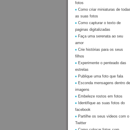
fotos
Como criar miniaturas de toda
as suas fotos
Como capturar o texto de
paginas digitalizadas
Faça uma serenata ao seu
amor
Crie histórias para os seus
filhos
Experimente o penteado das
estrelas
Publique uma foto que fala
Esconda mensagens dentro d
imagens
Embeleze rostos em fotos
Identifique as suas fotos do
facebook
Partilhe os seus videos com o
Twitter
Como colocar fotos com