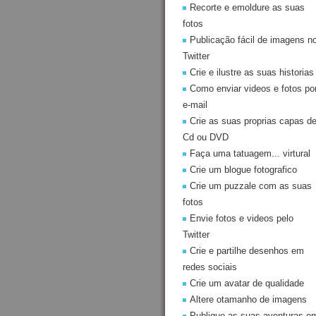
Recorte e emoldure as suas
fotos
Publicação fácil de imagens n
Twitter
Crie e ilustre as suas historias
Como enviar videos e fotos po
e-mail
Crie as suas proprias capas d
Cd ou DVD
Faça uma tatuagem... virtural
Crie um blogue fotografico
Crie um puzzale com as suas
fotos
Envie fotos e videos pelo
Twitter
Crie e partilhe desenhos em
redes sociais
Crie um avatar de qualidade
Altere otamanho de imagens
Publique as suas aventuras e