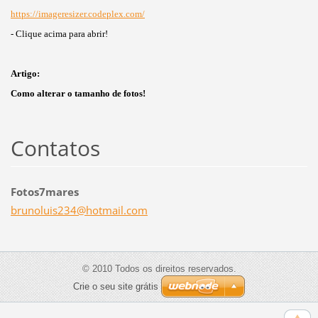
https://imageresizer.codeplex.com/
- Clique acima para abrir!
Artigo:
Como alterar o tamanho de fotos!
Contatos
Fotos7mares
brunolui
s234@hot
mail.com
© 2010 Todos os direitos reservados.
Crie o seu site grátis