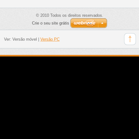
© 2010 Todos os direitos reservados.
Crie o seu site grátis
Ver:
Versão móvel
|
Versão PC