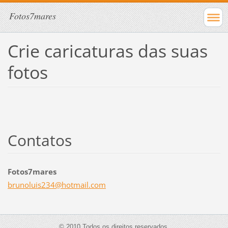
Fotos7mares
Crie caricaturas das suas
fotos
Contatos
Fotos7mares
brunolui
s234@hot
mail.com
© 2010 Todos os direitos reservados.