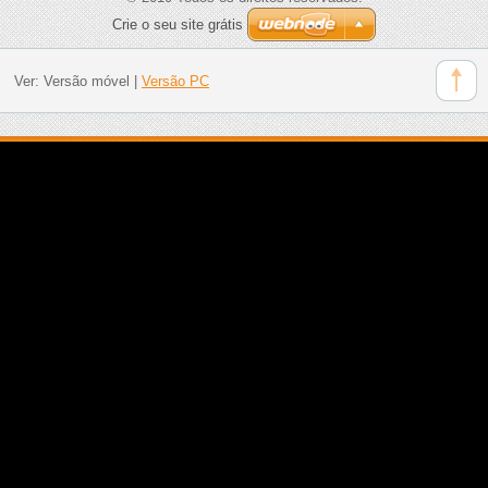
Crie o seu site grátis
Ver:
Versão móvel
|
Versão PC