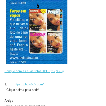
s
e
Brinque com as suas fotos.JPG (212,9 kB)
1.
https://photo505.com/
- Clique acima para abrir!
Artigo: