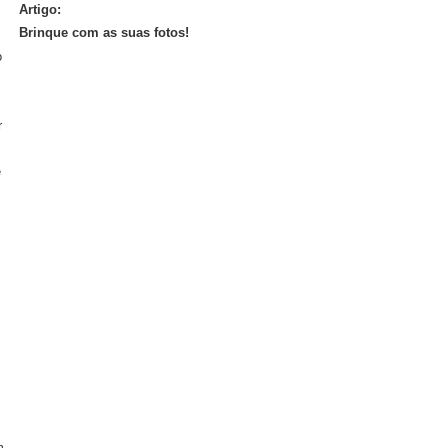
Artigo:
Brinque com as suas fotos!
o
r
e
m