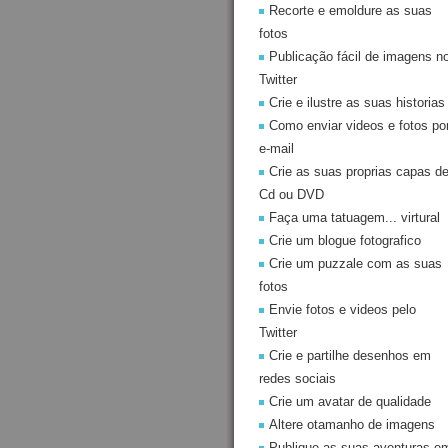
Recorte e emoldure as suas
fotos
Publicação fácil de imagens n
Twitter
Crie e ilustre as suas historias
Como enviar videos e fotos po
e-mail
Crie as suas proprias capas d
Cd ou DVD
Faça uma tatuagem... virtural
Crie um blogue fotografico
Crie um puzzale com as suas
fotos
Envie fotos e videos pelo
Twitter
Crie e partilhe desenhos em
redes sociais
Crie um avatar de qualidade
Altere otamanho de imagens
Publique as suas aventuras e