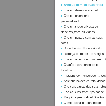
Brinque com as suas fotos
Crie um desenho animado
Crie um calendario
personalizado
Crie uma rede privada de
ficheiros,fotos ou videos
Crie um puzzle com as suas
fotos
Desenho simultaneo via Net
Distorça os rostos de amigos
Crie um album de fotos em 3D
Criaçâo instantanea de um
logotipo
Imagens com endereço na we
Adicione baloes de fala videos
Crie caricaturas das suas foto
Crie as suas fotos tipo-passe
Maquilhagem on-line! Site taaz
Como alterar o tamanho de