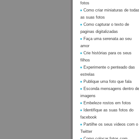
fotos
Como criar miniaturas de toda
as suas fotos
Como capturar o texto de
paginas digitalizadas
Faça uma serenata ao seu
amor
Crie histórias para os seus
filhos
Experimente o penteado das
estrelas
Publique uma foto que fala
Esconda mensagens dentro d
imagens
Embeleze rostos em fotos
Identifique as suas fotos do
facebook
Partilhe os seus videos com o
Twitter
Como colocar fotos com