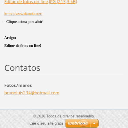
Editar de fotos on-line.JPG (213,3 kB)
https://www.thumba.net/
- Clique acima para abrir!
Artigo:
Editor de fotos on-line!
Contatos
Fotos7mares
brunolui
s234@hot
mail.com
© 2010 Todos os direitos reservados.
Crie o seu site grátis