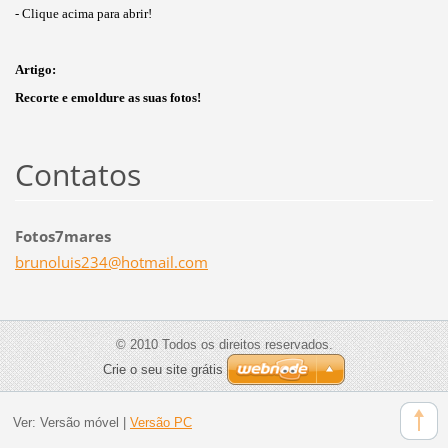
- Clique acima para abrir!
Artigo:
Recorte e emoldure as suas fotos!
Contatos
Fotos7mares
brunolui
s234@hot
mail.com
© 2010 Todos os direitos reservados.
Crie o seu site grátis
Ver:
Versão móvel
|
Versão PC