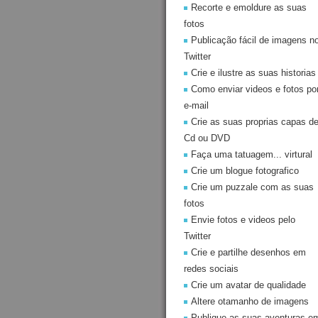
Recorte e emoldure as suas
fotos
Publicação fácil de imagens n
Twitter
Crie e ilustre as suas historias
Como enviar videos e fotos po
e-mail
Crie as suas proprias capas d
Cd ou DVD
Faça uma tatuagem... virtural
Crie um blogue fotografico
Crie um puzzale com as suas
fotos
Envie fotos e videos pelo
Twitter
Crie e partilhe desenhos em
redes sociais
Crie um avatar de qualidade
Altere otamanho de imagens
Publique as suas aventuras e