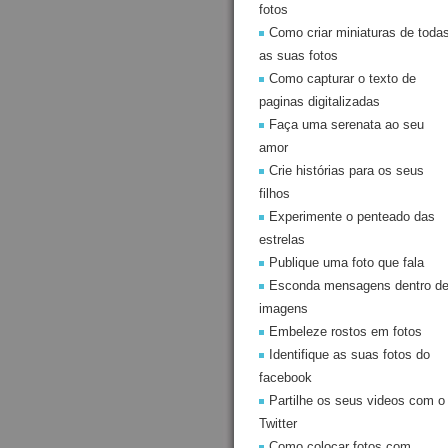
fotos
Como criar miniaturas de toda
as suas fotos
Como capturar o texto de
paginas digitalizadas
Faça uma serenata ao seu
amor
Crie histórias para os seus
filhos
Experimente o penteado das
estrelas
Publique uma foto que fala
Esconda mensagens dentro d
imagens
Embeleze rostos em fotos
Identifique as suas fotos do
facebook
Partilhe os seus videos com o
Twitter
Como colocar fotos com