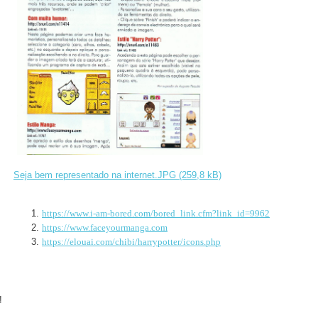
Seja bem representado na internet.JPG (259,8 kB)
https://www.i-am-bored.com/bored_link.cfm?link_id=9962
https://www.faceyourmanga.com
https://elouai.com/chibi/harrypotter/icons.php
!