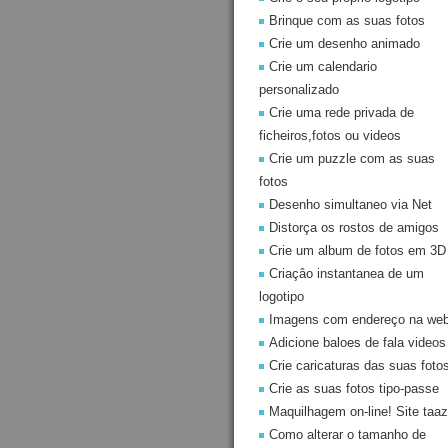
Brinque com as suas fotos
Crie um desenho animado
Crie um calendario
personalizado
Crie uma rede privada de
ficheiros,fotos ou videos
Crie um puzzle com as suas
fotos
Desenho simultaneo via Net
Distorça os rostos de amigos
Crie um album de fotos em 3D
Criaçâo instantanea de um
logotipo
Imagens com endereço na we
Adicione baloes de fala videos
Crie caricaturas das suas foto
Crie as suas fotos tipo-passe
Maquilhagem on-line! Site taaz
Como alterar o tamanho de